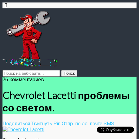
76 комментариев
Chevrolet Lacetti проблемы
со светом.
Поделиться
Твитнуть
Pin
Отпр. по эл. почте
SMS